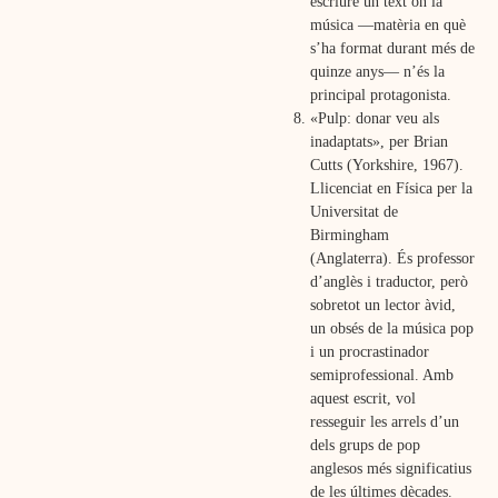
escriure un text on la
música —matèria en què
s’ha format durant més de
quinze anys— n’és la
principal protagonista.
«Pulp: donar veu als
inadaptats», per Brian
Cutts (Yorkshire, 1967).
Llicenciat en Física per la
Universitat de
Birmingham
(Anglaterra). És professor
d’anglès i traductor, però
sobretot un lector àvid,
un obsés de la música pop
i un procrastinador
semiprofessional. Amb
aquest escrit, vol
resseguir les arrels d’un
dels grups de pop
anglesos més significatius
de les últimes dècades.