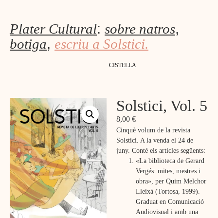
Plater Cultural
:
sobre natros
,
botiga
,
escriu a Solstici.
CISTELLA
Solstici, Vol. 5
8,00
€
Cinquè volum de la revista
Solstici.
A la venda el 24 de
juny.
Conté els articles següents:
«La biblioteca de Gerard
Vergés: m
ites, mestres i
obra», per
Quim Melchor
Lleixà (
Tortosa, 1999).
Graduat en Comunicació
Audiovisual i amb una