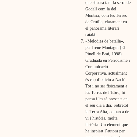
que situarà tant la serra de
Godall com la del
Montsià, com les Terres
de Cruïlla, clarament en
el panorama literari
català.
«Melodies de batalla»,
per
Irene Montagut (El
Pinell de Brai, 1998).
Graduada en Periodisme i
Comunicació
Corporativa, actualment
és cap d’edició a Nació.
Tot i no ser físicament a
les Terres de l’Ebre, hi
pensa i les té presents en
el seu dia a dia. Sobretot
la Terra Alta, comarca de
vi i història, molta
història. Un element que
ha inspirat l’autora per