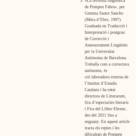
«La reforma lingüística
de Pompeu Fabra», per
Gemma Sastre Sancho
(Móra d’Ebre, 1997).
Graduada en Traducció i
Interpretació i postgrau
de Correcció i
Assessorament Lingüístic
per la Universitat
Autònoma de Barcelona.
Treballa com a correctora
autònoma, és
col·laboradora externa de
l’Institut d’Estudis
Catalans i ha estat
directora de Litterarum,
fira d’espectacles literaris
i Fira del Llibre Ebrenc,
des del 2021 fins a
enguany. En aquest article
tracta els reptes i les
dificultats de Pompeu