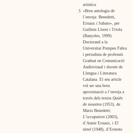
artística.
«Breu antologia de
l’enveja: Benedetti,
Ernaux i Sabato», per
Guillem Lloret i Triola
(Banyoles, 1999).
Doctorand a la
Universitat Pompeu Fabra
i periodista de professió.
Graduat en Comunicació
Audiovisual i docent de
Llengua i Literatura
Catalana. El seu article
vol ser una breu
aproximació a l’enveja a
través dels textos
Quién
de nosotros
(1953), de
Mario Benedetti;
L’occupation
(2003),
d’Annie Ernaux, i
El
túnel
(1948), d’Ernesto