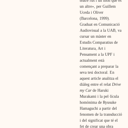
teatre rus i un món que és
un altre», per Guillem
Uceda i Oliver
(Barcelona, 1999).
Graduat en Comunicació
Audiovisual a la UAB, va
cursar un màster en
Estudis Comparatius de
Literatura, Art i
Pensament a la UPF i
actualment està
començant a preparar la
seva tesi doctoral. En
aquest article analitza el
diàleg entre el relat
Drive
my Car
de Haruki
Murakami i la pel·lícula
homònima de Ryusuke
Hamaguchi a partir del
fenomen de la transducció
i del significat que té el
fet de crear una obra